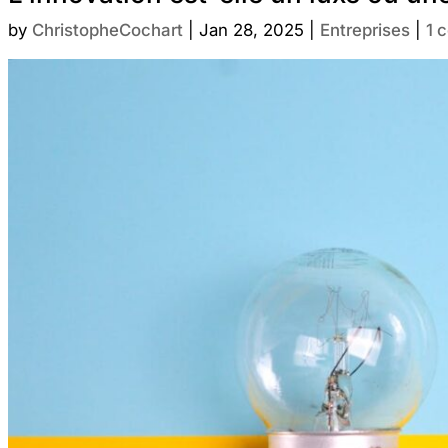
by
ChristopheCochart
|
Jan 28, 2025
|
Entreprises
|
1 