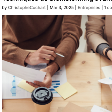
by
ChristopheCochart
|
Mar 3, 2025
|
Entreprises
|
1 c