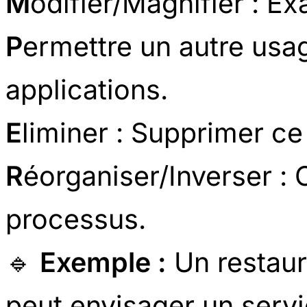
M
odifier/Magnifier : Ex
P
ermettre un autre usa
applications.
E
liminer : Supprimer ce 
R
éorganiser/Inverser : 
processus.
🔹
Exemple :
Un restau
peut envisager un serv