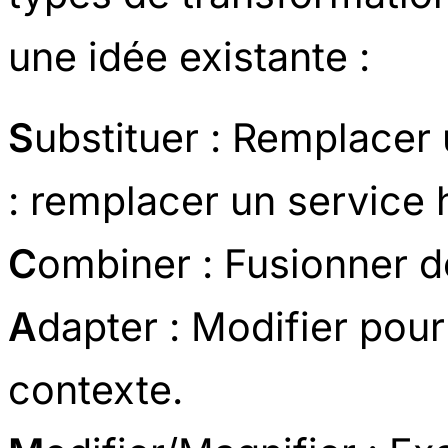
une idée existante :
S
ubstituer : Remplacer 
: remplacer un service 
C
ombiner : Fusionner d
A
dapter : Modifier pou
contexte.